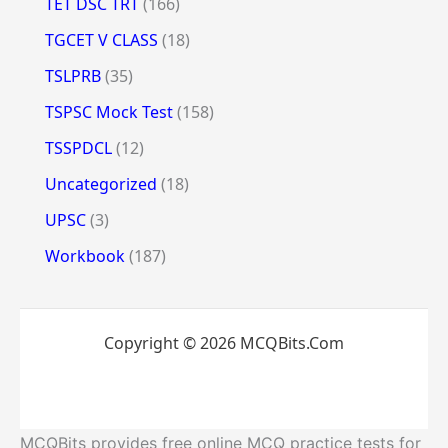
TET DSC TRT
(166)
TGCET V CLASS
(18)
TSLPRB
(35)
TSPSC Mock Test
(158)
TSSPDCL
(12)
Uncategorized
(18)
UPSC
(3)
Workbook
(187)
Copyright © 2026 MCQBits.Com
MCQBits provides free online MCQ practice tests for