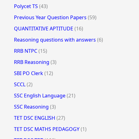
Polycet TS
(43)
Previous Year Question Papers
(59)
QUANTITATIVE APTITUDE
(16)
Reasoning questions with answers
(6)
RRB NTPC
(15)
RRB Reasoning
(3)
SBI PO Clerk
(12)
SCCL
(2)
SSC English Language
(21)
SSC Reasoning
(3)
TET DSC ENGLISH
(27)
TET DSC MATHS PEDAGOGY
(1)