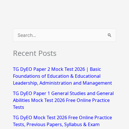
S
e
Recent Posts
a
r
TG DyEO Paper 2 Mock Test 2026 | Basic
c
Foundations of Education & Educational
h
Leadership, Administration and Management
f
TG DyEO Paper 1 General Studies and General
Abilities Mock Test 2026 Free Online Practice
o
Tests
r
TG DyEO Mock Test 2026 Free Online Practice
:
Tests, Previous Papers, Syllabus & Exam