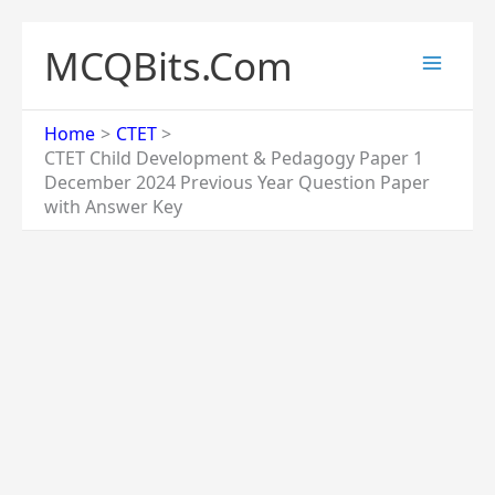
Skip
to
MCQBits.Com
content
Home
CTET
CTET Child Development & Pedagogy Paper 1
December 2024 Previous Year Question Paper
with Answer Key