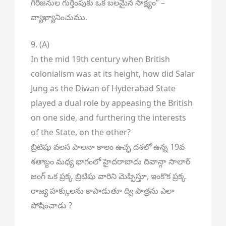
గిరిజనుల గుర్తింపుకు ఒక బలమైన సాక్ష్యం” –
వ్యాఖ్యానించుము.
9. (A)
In the mid 19th century when British
colonialism was at its height, how did Salar
Jung as the Diwan of Hyderabad State
played a dual role by appeasing the British
on one side, and furthering the interests
of the State, on the other?
బ్రిటిషు వలస పాలనా కాలం ఉచ్ఛ దశలో ఉన్న 19వ
శతాబ్దం మధ్య భాగంలో హైదరాబాదు దివాన్గా సాలార్
జంగ్ ఒక ప్రక్క బ్రిటిషు వారిని మెప్పిస్తూ, ఇంకొక ప్రక్క
రాజ్య హక్కులను కాపాడుతూ ద్వి పాత్రను ఎలా
పోషించాడు ?