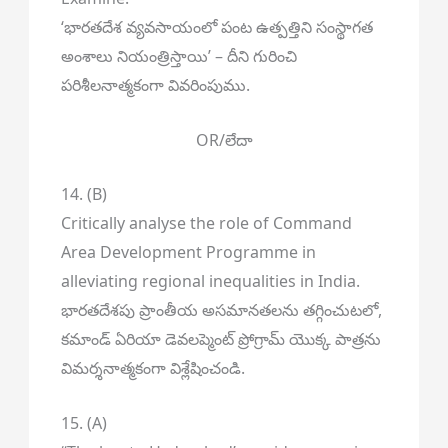
‘భారతదేశ వ్యవసాయంలో పంట ఉత్పత్తిని సంస్థాగత
అంశాలు నియంత్రిస్తాయి’ – దీని గురించి
పరిశీలనాత్మకంగా వివరింపుము.
OR/లేదా
14. (B)
Critically analyse the role of Command
Area Development Programme in
alleviating regional inequalities in India.
భారతదేశపు ప్రాంతీయ అసమానతలను తగ్గించుటలో,
కమాండ్ ఏరియా డెవలప్మెంట్ ప్రోగ్రామ్ యొక్క పాత్రను
విమర్శనాత్మకంగా విశ్లేషించండి.
15. (A)