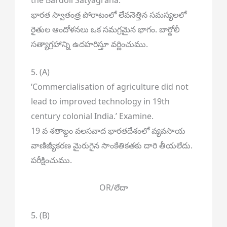
the Bardoli Satyagraha.
భారత స్వాతంత్ర పోరాటంలో లేవనెత్తిన సమస్యలలో
రైతుల ఆందోళనలు ఒక సమగ్రమైన భాగం. బార్డోలీ
సత్యాగ్రహాన్ని ఉదహరిస్తూ వర్ణించుము.
5. (A)
‘Commercialisation of agriculture did not
lead to improved technology in 19th
century colonial India.’ Examine.
19 వ శతాబ్దం వలసవాద భారతదేశంలో వ్యవసాయ
వాణిజ్యీకరణ మైరుగైన సాంకేతికతకు దారి తీయలేదు.
పరీక్షించుము.
OR/లేదా
5. (B)