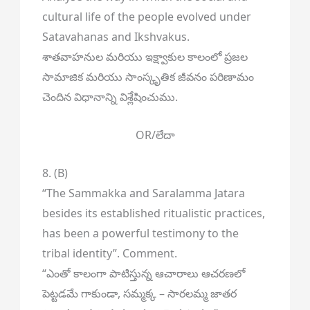
cultural life of the people evolved under
Satavahanas and Ikshvakus.
శాతవాహనుల మరియు ఇక్ష్వాకుల కాలంలో ప్రజల
సామాజిక మరియు సాంస్కృతిక జీవనం పరిణామం
చెందిన విధానాన్ని విశ్లేషించుము.
OR/లేదా
8. (B)
“The Sammakka and Saralamma Jatara
besides its established ritualistic practices,
has been a powerful testimony to the
tribal identity”. Comment.
“ఎంతో కాలంగా పాటిస్తున్న ఆచారాలు ఆచరణలో
పెట్టడమే గాకుండా, సమ్మక్క – సారలమ్మ జాతర