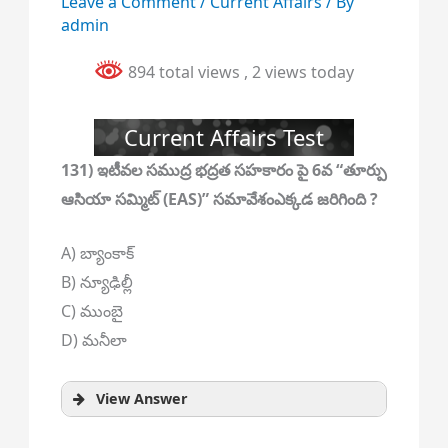
Leave a Comment
/
Current Affairs
/ By
admin
894 total views
, 2 views today
Current Affairs Test
131) ఇటీవల సముద్ర భద్రత సహకారం పై 6వ “తూర్పు
ఆసియా సమ్మిట్ (EAS)” సమావేశంఎక్కడ జరిగింది ?
A) బ్యాంకాక్
B) న్యూఢిల్లీ
C) ముంబై
D) మనీలా
View Answer