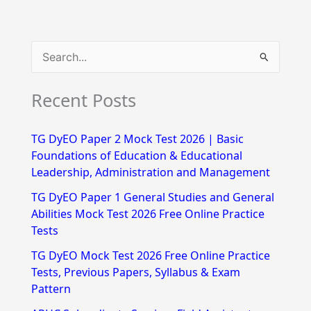
S
e
Recent Posts
a
r
TG DyEO Paper 2 Mock Test 2026 | Basic
c
Foundations of Education & Educational
h
Leadership, Administration and Management
f
TG DyEO Paper 1 General Studies and General
Abilities Mock Test 2026 Free Online Practice
o
Tests
r
TG DyEO Mock Test 2026 Free Online Practice
:
Tests, Previous Papers, Syllabus & Exam
Pattern