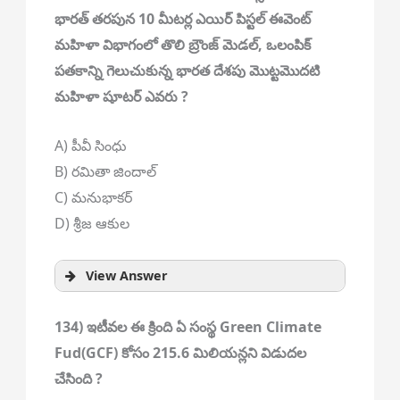
భారత్ తరపున 10 మీటర్ల ఎయిర్ పిస్టల్ ఈవెంట్
మహిళా విభాగంలో తొలి బ్రౌంజ్ మెడల్, ఒలంపిక్
పతకాన్ని గెలుచుకున్న భారత దేశపు మొట్టమొదటి
మహిళా షూటర్ ఎవరు ?
A) పీవీ సింధు
B) రమితా జిందాల్
C) మనుభాకర్
D) శ్రీజ ఆకుల
View Answer
134) ఇటీవల ఈ క్రింది ఏ సంస్థ Green Climate
Fud(GCF) కోసం 215.6 మిలియన్లని విడుదల
చేసింది ?