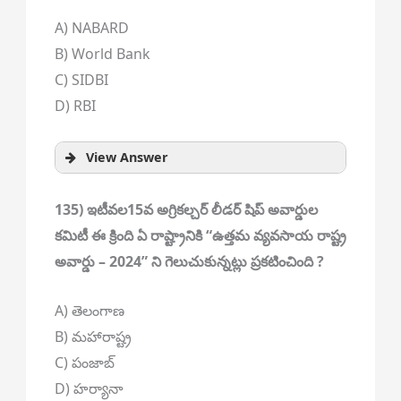
A) NABARD
B) World Bank
C) SIDBI
D) RBI
View Answer
135) ఇటీవల15వ అగ్రికల్చర్ లీడర్ షిప్ అవార్డుల
కమిటీ ఈ క్రింది ఏ రాష్ట్రానికి “ఉత్తమ వ్యవసాయ రాష్ట్ర
అవార్డు – 2024” ని గెలుచుకున్నట్లు ప్రకటించింది ?
A) తెలంగాణ
B) మహారాష్ట్ర
C) పంజాబ్
D) హర్యానా