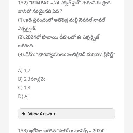
132) “RIMPAC – 24 ఎక్సర్ సైజ్” గురించి ఈ క్రింది
వానిలో సరియైనది ఏది ?
(1).ఇది ప్రపంచంలో అతిపెద్ద మల్టీ నేషనల్ నావల్
ఎక్సర్సైజ్.
(2).2024లో హవాయి దీవులలో ఈ ఎక్సర్సైజ్
జరిగింది.
(3).థీమ్: “భాగస్వాములు:ఇంటిగ్రేటెడ్ మరియు ప్రీపేర్డ్”
A) 1,2
B) 2,3మాత్రమే
C) 1,3
D) All
View Answer
133) ఇటీవల జరిగిన “పారిస్ ఒలంపిక్స్ – 2024”