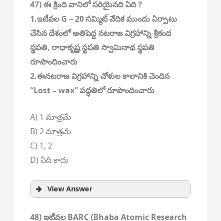
47) ఈ క్రింది వానిలో సరియైనది ఏది ?
1.ఇటీవల G – 20 సమ్మిట్ వేదిక ముందు ఏర్పాటు
చేసిన దేశంలో అతిపెద్ద నటరాజ విగ్రహాన్ని శ్రీకంద
స్థపతి, రాధాకృష్ణ స్థపతి స్వామినాథ స్థపతి
రూపొందించారు
2.ఈనటరాజ విగ్రహాన్ని చోళుల కాలానికి చెందిన
“Lost – wax” పద్ధతిలో రూపొందించారు
A) 1 మాత్రమే
B) 2 మాత్రమే
C) 1, 2
D) ఏది కాదు
View Answer
48) ఇటీవల BARC (Bhaba Atomic Research