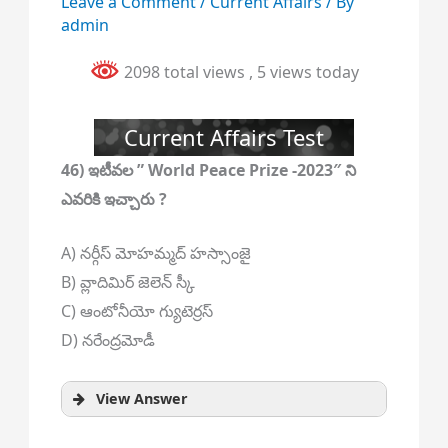
Leave a Comment
/
Current Affairs
/ By
admin
2098 total views
, 5 views today
Current Affairs Test
46) ఇటీవల ” World Peace Prize -2023″ ని
ఎవరికి ఇచ్చారు ?
A) నర్గీస్ మోహమ్మద్ హస్సాంజై
B) వ్లాదిమిర్ జెలెన్ స్కీ
C) ఆంటోనీయో గ్యుటెర్రస్
D) నరేంద్రమోడీ
View Answer