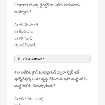
Centre) యొక్క డైరెక్టర్ గా ఎవరు నియమాకం
అయ్యారు ?
A) AK మొహంతి
B) శేఖర్ బసు
C) PK సూద్
D) వివేక్ భాసిన్
View Answer
49) ఇటీవల క్లౌడ్ కంప్యూటింగ్ ద్వారా స్పేస్ టెక్
ఇన్నోవేషన్స్ ని అభివృద్ధి చేసేందుకు ఇస్రో సంస్థ తో ఏ
సంస్థ MOU కుదుర్చుకుంది ?
A) AWS(Amazon)