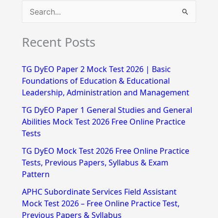
S
e
Recent Posts
a
r
TG DyEO Paper 2 Mock Test 2026 | Basic
c
Foundations of Education & Educational
h
Leadership, Administration and Management
f
TG DyEO Paper 1 General Studies and General
Abilities Mock Test 2026 Free Online Practice
o
Tests
r
TG DyEO Mock Test 2026 Free Online Practice
:
Tests, Previous Papers, Syllabus & Exam
Pattern
APHC Subordinate Services Field Assistant
Mock Test 2026 – Free Online Practice Test,
Previous Papers & Syllabus