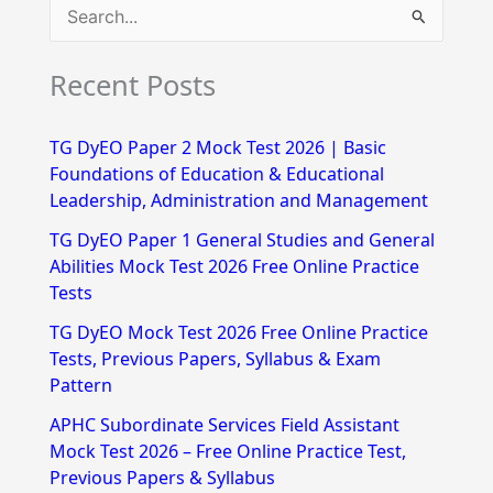
S
e
Recent Posts
a
r
TG DyEO Paper 2 Mock Test 2026 | Basic
c
Foundations of Education & Educational
h
Leadership, Administration and Management
f
TG DyEO Paper 1 General Studies and General
Abilities Mock Test 2026 Free Online Practice
o
Tests
r
TG DyEO Mock Test 2026 Free Online Practice
:
Tests, Previous Papers, Syllabus & Exam
Pattern
APHC Subordinate Services Field Assistant
Mock Test 2026 – Free Online Practice Test,
Previous Papers & Syllabus