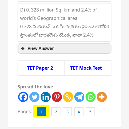
D) 0. 328 million Sq. km and 2.4% of
world’s Geographical area
0.328 మిలియన్ చ.కి.మీ మరియు ప్రపంచ భౌగోళిక
ప్రాంతంలో భారతదేశం యొక్క వాటా 2.4%
View Answer
←TET Paper 2
TET Mock Test→
Spread the love
Pages:
1
2
3
4
5