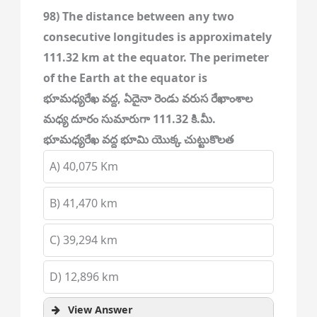
98) The distance between any two
consecutive longitudes is approximately
111.32 km at the equator. The perimeter
of the Earth at the equator is
భూమధ్యరేఖ వద్ద, ఏదైనా రెండు వరుస రేఖాంశాల
మధ్య దూరం సుమారుగా 111.32 కి.మీ.
భూమధ్యరేఖ వద్ద భూమి యొక్క చుట్టుకొలత
A) 40,075 Km
B) 41,470 km
C) 39,294 km
D) 12,896 km
View Answer