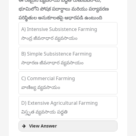
ఈ రకమైన వ్యవసాయ పద్ధతి రుతుపవనాలు,
భూమిలోని పోషక పదార్ధాలు మరియు పర్యావరణ
పరిస్థితుల అనుకూలతపై ఆధారపడి ఉంటుంది
A) Intensive Subsistence Farming
సాంద్ర జీవనాధార వ్యవసాయం
B) Simple Subsistence Farming
సాధారణ జీవనాధార వ్యవసాయం
C) Commercial Farming
వాణిజ్య వ్యవసాయం
D) Extensive Agricultural Farming
విస్తృత వ్యవసాయ పద్ధతి
View Answer