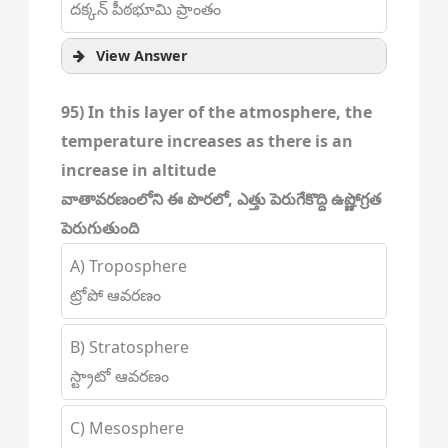
దక్కన్ పీఠభూమి ప్రాంతం
View Answer
95) In this layer of the atmosphere, the
temperature increases as there is an
increase in altitude
వాతావరణంలోని ఈ పొరలో, ఎత్తు పెరుగేకొద్ది ఉష్ణోగ్రత
పెరుగుతుంది
A) Troposphere
ట్రోపో ఆవరణం
B) Stratosphere
స్ట్రాటో ఆవరణం
C) Mesosphere