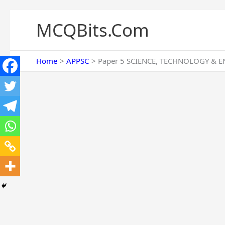
Skip
to
MCQBits.Com
content
Home
APPSC
Paper 5 SCIENCE, TECHNOLOGY & EN