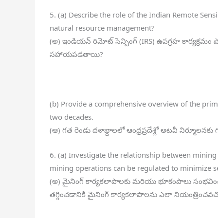
5. (a) Describe the role of the Indian Remote Sensi
natural resource management?
(అ) ఇండియన్ రిమోట్ సెన్సింగ్ (IRS) ఉపగ్రహ కార్యక్ర
సహాయపడతాయి?
(b) Provide a comprehensive overview of the prima
two decades.
(ఆ) గత రెండు దశాబ్దాలలో ఆంధ్రప్రదేశ్లో అటవీ నిర్మూలనక
6. (a) Investigate the relationship between mining
mining operations can be regulated to minimize se
(అ) మైనింగ్ కార్యకలాపాలకు మరియు భూకంపాలు సంభవించ
తగ్గించడానికి మైనింగ్ కార్యకలాపాలను ఎలా నియంత్రించవచ్