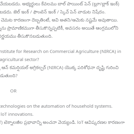
ేయబడదు. అభ్యర్థులు కేవలము బాల్ పాయింట్ పెన్ (బ్లూ/బ్లాక్ ఇంక్)
. జెల్ ఇంక్ / ఫౌంటెన్ ఇంక్ / స్కెచ్ పెన్ వాడుట నిషేదం.
ా చెమట కారణంగా దెబ్బతింటే, అవి అతని/ఆమెకు నష్టమే అవుతాయి.
నను ప్రామాణికముగా తీసుకొన్నప్పటికీ, అవసరం అయితే ఆంగ్లములోని
 నిర్ణయము తీసుకొనబడుతుంది.
 Institute for Research on Commercial Agriculture (NIRCA) in
gricultural sector?
 ఆన్ కమర్షియల్ అగ్రికల్చర్ (NIRCA) యొక్క పరిశోధనా దృష్టి గురించి
పడుతుంది?
OR
T) technologies on the automation of household systems.
 loT innovations.
OT) టెక్నాలజీల ప్రభావాన్ని అంచనా వెయ్యండి. loT ఆవిష్కరణల కారణంగా