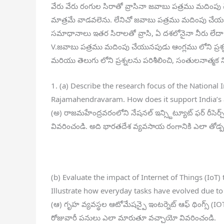
వేరు వేరు రంగుల సిరాతో వ్రాసినా జవాబు పత్రము మదింపు చ
మాత్రమే వాడవలెను. లేనిచో జవాబు పత్రము మదింపు చేయబడదు
సమాధానాలు ఇతర సిరాలతో వ్రాసి, ఏ దశలోనైనా నీరు లేద
V.జవాబు పత్రము మదింపు చేయునపుడు ఆంగ్లము లోని ప్రశ్
మరియు తెలుగు లోని ప్రశ్నలను పరిశీలించి, సంతులనాత్మక
1. (a) Describe the research focus of the National
Rajamahendravaram. How does it support India’s a
(అ) రాజమహేంద్రవరంలోని నేషనల్ ఇన్స్టిట్యూట్ ఫర్ రీసెర్చ్
వివరించండి. అది భారతదేశ వ్యవసాయ రంగానికి ఎలా తోడ్
(b) Evaluate the impact of Internet of Things (Io
Illustrate how everyday tasks have evolved due to
(ఆ) గృహ వ్యవస్థల ఆటోమేషన్పై ఇంటర్నెట్ ఆఫ్ థింగ్స్ (I
రోజువారీ పనులు ఎలా మారుతూ వచ్చాయో వివరించండి.