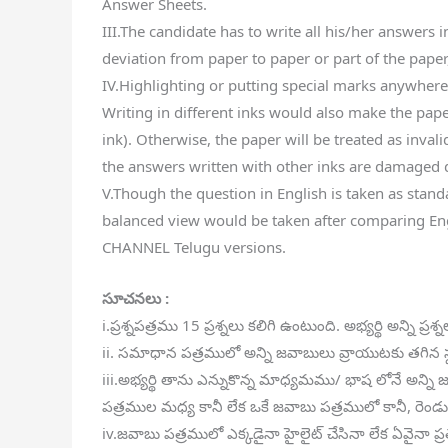
Answer Sheets.
III.The candidate has to write all his/her answers
deviation from paper to paper or part of the pape
IV.Highlighting or putting special marks anywher
Writing in different inks would also make the pape
ink). Otherwise, the paper will be treated as invalid
the answers written with other inks are damaged du
V.Though the question in English is taken as stand
balanced view would be taken after comparing
CHANNEL Telugu versions.
సూచనలు :
i.ప్రశ్నపత్రము 15 ప్రశ్నలు కలిగి ఉంటుంది. అభ్యర్థి అన్ని ప్
ii. సమాధాన పత్రములో అన్ని జవాబులు వ్రాయుటకు తగిన 
iii.అభ్యర్థి తాను ఎన్నుకొన్న మాధ్యమము/ భాష లోనే అన
పత్రముల మధ్య కానీ లేక ఒకే జవాబు పత్రములో కానీ, రెండ
iv.జవాబు పత్రములో ఎక్కడైనా హైలైట్ చేసినా లేక ఏవైనా ప