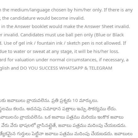
 in the medium/language chosen by him/her only. If there is any
r, the candidature would become invalid.
e in the Answer booklet would make the Answer Sheet invalid.
r invalid. Candidates must use ball pen only (Blue or Black
. Use of gel ink / fountain ink / sketch pen is not allowed. If
e to water or sweat at any stage, it will be his/her loss.
ard for valuation under normal circumstances, if necessary, a
 English and DO YOU SUCCESS WHATSAPP & TELEGRAM
రశ్నలకు జవాబులు వ్రాయవలెను. ప్రతి ప్రశ్నకు 10 మార్కులు.
స్థలము కలదు. అదనపు సమాధాన పత్రాలు ఇచ్చు సౌకర్యము లేదు.
్ని జవాబులను వ్రాయవలెను. ఒక జవాబు పత్రము మరియు ఇంకొక జవాబు
ు వేరు వేరు భాషలలో వ్రాసినట్లైతే, జవాబు పత్రము మదింపు చేయబడదు.
్రత్యేకమైన గుర్తులు పెట్టినా జవాబు పత్రము మదింపు చేయబడదు. జవాబులు