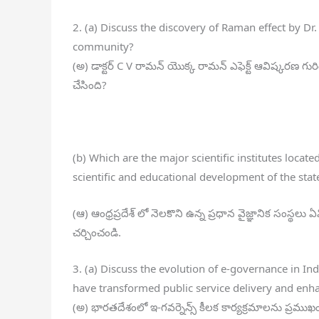
2. (a) Discuss the discovery of Raman effect by Dr
community?
(అ) డాక్టర్ C V రామన్ యొక్క రామన్ ఎఫెక్ట్ ఆవిష్కరణ గుర
చేసింది?
(b) Which are the major scientific institutes locate
scientific and educational development of the stat
(ఆ) ఆంధ్రప్రదేశ్ లో నెలకొని ఉన్న ప్రధాన వైజ్ఞానిక సంస్థలు ఏ
చర్చించండి.
3. (a) Discuss the evolution of e-governance in Indi
have transformed public service delivery and enh
(అ) భారతదేశంలో ఇ-గవర్నెన్స్ కీలక కార్యక్రమాలను ప్రముఖంగ