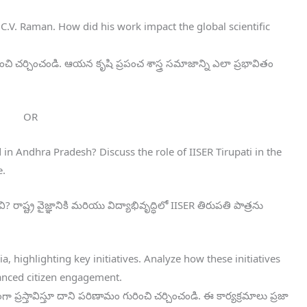
. C.V. Raman. How did his work impact the global scientific
ించి చర్చించండి. ఆయన కృషి ప్రపంచ శాస్త్ర సమాజాన్ని ఎలా ప్రభావితం
OR
d in Andhra Pradesh? Discuss the role of IISER Tirupati in the
e.
వి? రాష్ట్ర వైజ్ఞానికి మరియు విద్యాభివృద్ధిలో IISER తిరుపతి పాత్రను
a, highlighting key initiatives. Analyze how these initiatives
anced citizen engagement.
ా ప్రస్తావిస్తూ దాని పరిణామం గురించి చర్చించండి. ఈ కార్యక్రమాలు ప్రజా