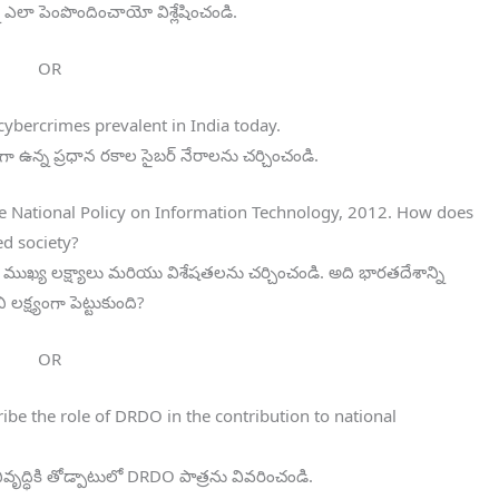
 ఎలా పెంపొందించాయో విశ్లేషించండి.
OR
cybercrimes prevalent in India today.
ంగా ఉన్న ప్రధాన రకాల సైబర్ నేరాలను చర్చించండి.
 the National Policy on Information Technology, 2012. How does
ed society?
్క ముఖ్య లక్ష్యాలు మరియు విశేషతలను చర్చించండి. అది భారతదేశాన్ని
క్ష్యంగా పెట్టుకుంది?
OR
ibe the role of DRDO in the contribution to national
ద్ధికి తోడ్పాటులో DRDO పాత్రను వివరించండి.