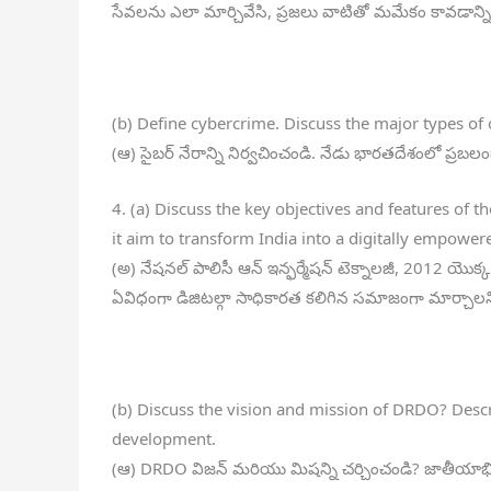
సేవలను ఎలా మార్చివేసి, ప్రజలు వాటితో మమేకం కావడాన్ని
(b) Define cybercrime. Discuss the major types of 
(ఆ) సైబర్ నేరాన్ని నిర్వచించండి. నేడు భారతదేశంలో ప్రబల
4. (a) Discuss the key objectives and features of
it aim to transform India into a digitally empower
(అ) నేషనల్ పాలిసీ ఆన్ ఇన్ఫర్మేషన్ టెక్నాలజీ, 2012 యొక
ఏవిధంగా డిజిటల్గా సాధికారత కలిగిన సమాజంగా మార్చాలని ల
(b) Discuss the vision and mission of DRDO? Descr
development.
(ఆ) DRDO విజన్ మరియు మిషన్ని చర్చించండి? జాతీయాభివృ