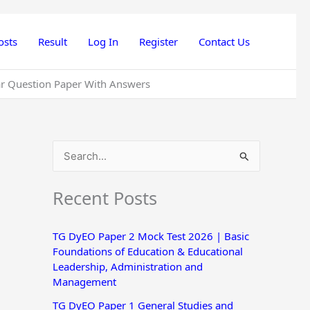
osts
Result
Log In
Register
Contact Us
 Question Paper With Answers
S
e
Recent Posts
a
r
TG DyEO Paper 2 Mock Test 2026 | Basic
c
Foundations of Education & Educational
h
Leadership, Administration and
Management
f
o
TG DyEO Paper 1 General Studies and